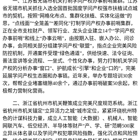
一、江苏省无锡市机关打制学问产权办事前哨集群。江苏
省无锡市机关抓住入选全国首批国度学问产权强市扶植试点城
市的契机，按照“网格化布点、集群化扶植、实体化运做”的
思，“点线面”“全笼盖”“差同化”打制学问产权办事前哨集群，
正在全市支柱财产、领军行业、龙头企业建立14个“学问产权
办事前哨”和线上“办事云哨”，由按期入驻、嵌入办公、问诊
办事，会同相关部分组建学问产权“联盟”，指点企业完美风险
防控机制，开通案件受理“绿色通道”，供给快速、法令征询、
普法宣讲等全流程、一坐式、个性化办事，努力打制机关学问
产权的分析办事“窗口”、护航成长“引擎”和企业“口的”，完美
延展学问产权生态圈和办事链。近年来，举办专题培训30余
次，帮帮企业堵塞缝隙40余个，通过办事前哨破案50余起，积
极帮力营制化营商。
二、浙江省杭州市机关鞭策成立完美尺度规范系统。浙江
省杭州市机关锚定“立异活力之城”城市定位，紧紧环绕杭州特
色的计谋科技力量，成立人工智能（大数据）、机械人、智能
网联汽车、低空经济、半导体等财产“产、学、研”范畴500家
立异从体名录以及学问产权犯罪风险指数，强化沉点和风险预