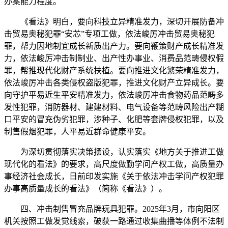
办案能力程度。
《看法》明白，要向科技立异精准发力，深切开展防备冲
击贸易奥秘犯罪“安芯”专项工做，依法峻厉冲击贸易奥秘犯
罪，帮力因地制宜成长新质出产力。要向鞭策财产成长精准发
力，依法峻厉冲击制制业、出产性办事业、消费品范畴侵权假
罪，帮推现代化财产系统扶植。要向推进文化繁荣精准发力，
依法峻厉冲击各类侵权盗版犯罪，推进文化财产立异成长。要
向守护平易近生平安精准发力，依法峻厉冲击食物药品范畴多
发性犯罪，消防器材、建建材料、电气设备等范畴风险出产糊
口平安的冒充伪劣犯罪，涉种子、化肥等套牌侵权犯罪，以及
制售假烟犯罪，人平易近群命健康平安。
为深切贯彻落实决策摆设，认实落实《地方关于推进工做
现代化的看法》的要求，高尺度做勤学问产权工做，高质量办
事经济社会成长，日前印发实施《关于依法冲击学问产权犯罪
办事高质量成长的看法》（简称《看法》）。
四、冲击制售冒充品牌玩具犯罪。2025年3月，市向阳区
机关按照工做发觉线索，破获一路通过收集曲播等体例不法制