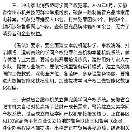
三、冲击家电消费范畴学问产权犯罪。2024年9月，安徽
省宿州市机关按照群众举报线索，破获一路制售冒充品牌家用
电器案，抓获犯罪嫌疑人13名，打掉犯罪团伙3个，捣毁8个，
封闭涉嫌售假网店26家，查获冒充品牌冰箱2000余台，无力了
消费者和企业权益。
《看法》要求，要全面建立本能机能科学、事权清晰、批
示顺畅、运转高效的学问产权犯罪侦查机构本能机能系统，做
专做强专业力量。要常态化开展培锻炼兵，建好用好专家人才
步队，提拔专业能力。要依托新型警务运转模式，建立高效协
同的工做款式，深化全方位、各范畴、多条理警务协做。要推
进大数据智能化扶植使用，加速提拔学问产权工做智能化数据
化程度。
三、安徽省合肥市机关立异完美学问产权系统。安徽省合
肥市机关自动对接高新手艺财产成长需求，鞭策建立完美学问
产权系统，试点成立市级学问产权犯罪接报案核心，正在县区
和183家高新手艺企业设立特地的警务联络室和警务联络员，
涉企办事程度不竭提拔。出格是正在贸易奥秘范畴，结合相关