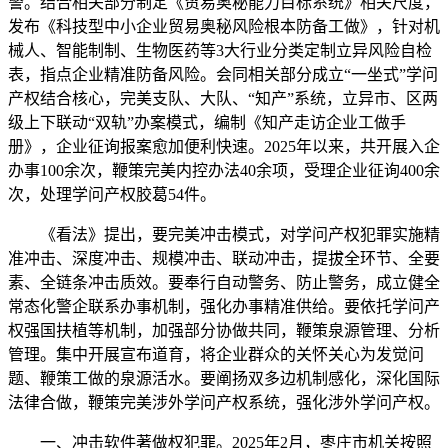
警。结合相关部分制定《贸易奥秘能力目标系统》相关尺度，
发布《科技型中小企业贸易奥秘风险根本防备工做》，针对机
械人、智能制制、生物医药等3大行业分类定制立异风险自检
表，指点企业精准防备风险。会同相关部分成立“一坐式”学问
产权结合核心，完美支队、大队、“知产”系统，立异市、区两
级上下联动“双轨”办案模式，编制《知产走访企业工做手
册》，企业征询报案愈加便利快速。2025年以来，共开展入企
办事100余次，鞭策完美内控办法40余项，受理企业征询400余
次，处理学问产权胶葛54件。
《看法》提出，要完美冲击模式，对学问产权犯罪实施精
准冲击、深度冲击、规模冲击、联动冲击，提拔全环节、全要
素、全链条冲击质效。要奉行自动警务、防止警务，成立健全
常态化警企联系办事机制，强化办事精准供给。要依托学问产
权强国扶植等机制，加强部分协做共同，鞭策泉源管理、分析
管理。集中开展宣布道育，将企业群众的关怀关心为发觉问
题、鞭策工做的泉源活水。要阐扬双多边机制感化，深化国际
法律合做，鞭策完美涉外学问产权系统，强化涉外学问产权。
一、冲击软件著做权犯罪。2025年2月，枣庄市机关按照