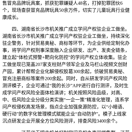
售冒充品牌玩具案，抓获犯罪嫌疑人48名，打掉犯罪团伙6
个，现场查获冒充品牌玩具50余万件，切实了儿童玩具行业健
康成长。
四、湖南省长沙市机关推广成立学问产权驻企业工做坐。
湖南省长沙市机关推广成立学问产权驻企业工做坐，持续深化
驻企警务，针对贸易奥秘、商标等环节，为企业供给定制化办
事，将学问产权刑事深度融入企业研发、出产、发卖全链条，
建立起“体检式预警+靶向化防控”的学问产权立体收集。驻企
工做坐现已笼盖207家支柱财产领军企业及马栏山视频文创财
产园，累计帮帮企业化解侵权胶葛300余起，侦破贸易奥秘、
冒充注册商标等案件200余起。同时，自从研发学问产权风险
测评模子，企业可通过“我的长沙”APP进行自行测评，及时生
成学问产权风险全面体检演讲；机关按照风险品级，对高、
中、低风险企业分级分类实施“一企一策”精准化管理，连系学
问产权侵权高发场景，指点企业加强泉源防控，以“小暗语、
硬行动”的数字化管理模式赋能企业“自动防护”。模子上线家
沉点研发企业开展全方位风险测评，排查风险3400余个。