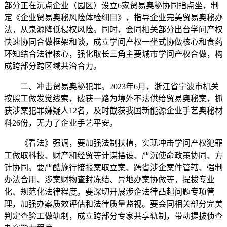
部分正在沉点企业（园区）设立6家贸易奥秘协同指点坐，制
定《企业贸易奥秘风险体检细目》，指导企业完美贸易奥秘办
法，从泉源降低侵权风险。同时，会同相关部分出台学问产权
快速协同合做框架和谈，成立学问产权一坐式协做核心和食药
环知结合法律核心，强化取长三角主要城市学问产权合做，构
成跨部分跨区域共治合力。
二、冲击贸易奥秘犯罪。2023年6月，浙江省宁波市机关
按照工做发觉线索，破获一路为境外不法供给贸易奥秘案，抓
获涉案犯罪嫌疑人12名，及时截获我国新能源企业手艺奥秘材
料26份，无力了企业手艺平安。
《看法》强调，要加强法制扶植，实现冲击学问产权犯罪
工做取科技、财产和经贸等计谋摆设、严沉使命政策协同、方
针协同。要严酷施行接报案取立案、跨省涉企案件管辖、强制
办法合用、涉案财物查封冻结、异地办案协做等，提拔专业
化、规范化法律程度。要深切开展涉企法律凸起问题专项管
理，加强办案质效评估和法律质量监视。要会同相关部分完美
判定查验工做轨制，成立跨部分专家共享轨制，带动提拔侦查