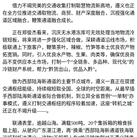
借力不竭完美的交通收集打制聪慧物流新高地，遵义也正
在全方位推进交通取物流、商贸、财产深度融合，沉视强化通
道区域融合，鞭策通道融合成长。
正在郑俊杰看来，沉庆无水港冻库可无效处理当地物流冷
链短板，将来将进一步强化区域合做，深耕通道沿线市场，积
极联通上下旅客户，鞭策茶叶、辣椒、竹笋等本土优良农产物
拓宽销。同时，引入优良水产物、生果、肉类等，确保优良商
品不变供应本土市场，打制一个“全链条、多品种、现代化”的
冷链财产系统，帮力“黔货出山，优品入黔”。
做为西部陆海新通道的主要节点城市，遵义一直正在提拔
交通枢纽能级，持续缩短取全国、全球的时空距离。从最早插
手西部陆海新通道省际合做机制，到立异全省首例“一单制”办
事模式，遵义打制交通枢纽的程序较着加速，这座“转机之城”
还正在不竭升级——。
联通表里，逾越山海。满载500吨、20个集拆箱的粮食拆
载上船，从驶向广东湛江港，再“换乘”西部陆海新通道铁海联