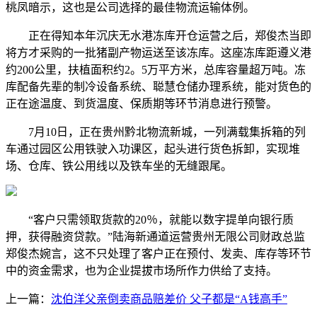
桃凤暗示，这也是公司选择的最佳物流运输体例。
正在得知本年沉庆无水港冻库开仓运营之后，郑俊杰当即
将方才采购的一批猪副产物运送至该冻库。这座冻库距遵义港
约200公里，扶植面积约2。5万平方米，总库容量超万吨。冻
库配备先辈的制冷设备系统、聪慧仓储办理系统，能对货色的
正在途温度、到货温度、保质期等环节消息进行预警。
7月10日，正在贵州黔北物流新城，一列满载集拆箱的列
车通过园区公用铁驶入功课区，起头进行货色拆卸，实现堆
场、仓库、铁公用线以及铁车坐的无缝跟尾。
“客户只需领取货款的20％，就能以数字提单向银行质
押，获得融资贷款。”陆海新通道运营贵州无限公司财政总监
郑俊杰婉言，这不只处理了客户正在预付、发卖、库存等环节
中的资金需求，也为企业提拔市场所作力供给了支持。
上一篇：
沈伯洋父亲倒卖商品赔差价 父子都是“A钱高手”