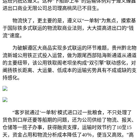
运班列抵达遵义。这种“下船即上车”的运输体例对于遵义臻鑫
进出口商业无限公司总司理高桃凤已不目生。
物流快了，更主要的是，遵义以“一单制”为焦点，摸索基
于国际铁多式联运的物流取商业法则，大大提高进出口的“钱
流”速度。
为破解遵区大商品实现多式联运的环节难题，贵州黔北物
流新城公用铁正式投入运营，做为跟尾西部陆海新通道从通道
的主要纽带，该公用铁取阁老坝坐构成“双引擎”联动感化，对
阐扬铁长距离、大运量、低成本的运输劣势具有不成或缺的支
持感化。
“客岁就通过‘一单制’模式进口过一批粮食，不只处理了
货色到口岸还要等船期的问题，还为公司供给了物流、报关、
仓储等一揽子办事，获得融资支撑，运输时效节约了10至15
天，资金占用和物流分析成本降低了40％，便当又高效。”高